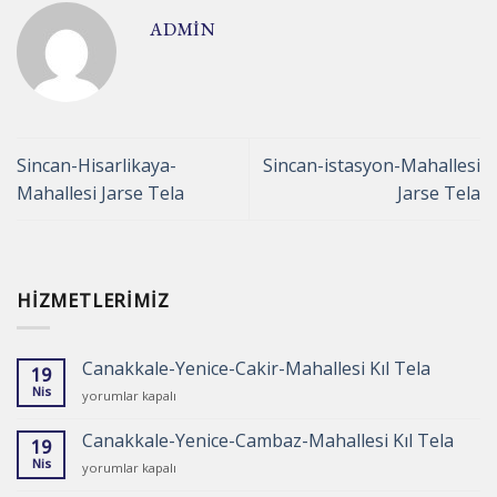
ADMIN
Sincan-Hisarlikaya-
Sincan-istasyon-Mahallesi
Mahallesi Jarse Tela
Jarse Tela
HIZMETLERIMIZ
Canakkale-Yenice-Cakir-Mahallesi Kıl Tela
19
Nis
Canakkale-
yorumlar kapalı
Yenice-
Cakir-
Canakkale-Yenice-Cambaz-Mahallesi Kıl Tela
19
Mahallesi
Nis
Canakkale-
yorumlar kapalı
Kıl
Yenice-
Tela