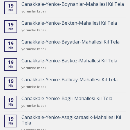
Cambaz-
için
Canakkale-Yenice-Boynanlar-Mahallesi Kıl Tela
19
Mahallesi
Nis
Canakkale-
yorumlar kapalı
Kıl
Yenice-
Tela
Boynanlar-
için
Canakkale-Yenice-Bekten-Mahallesi Kıl Tela
19
Mahallesi
Nis
Canakkale-
yorumlar kapalı
Kıl
Yenice-
Tela
Bekten-
için
Canakkale-Yenice-Bayatlar-Mahallesi Kıl Tela
19
Mahallesi
Nis
Canakkale-
yorumlar kapalı
Kıl
Yenice-
Tela
Bayatlar-
için
Canakkale-Yenice-Baskoz-Mahallesi Kıl Tela
19
Mahallesi
Nis
Canakkale-
yorumlar kapalı
Kıl
Yenice-
Tela
Baskoz-
için
Canakkale-Yenice-Ballicay-Mahallesi Kıl Tela
19
Mahallesi
Nis
Canakkale-
yorumlar kapalı
Kıl
Yenice-
Tela
Ballicay-
için
Canakkale-Yenice-Bagli-Mahallesi Kıl Tela
19
Mahallesi
Nis
Canakkale-
yorumlar kapalı
Kıl
Yenice-
Tela
Bagli-
için
Canakkale-Yenice-Asagikaraasik-Mahallesi Kıl
19
Mahallesi
Tela
Nis
Kıl
Canakkale-
Tela
yorumlar kapalı