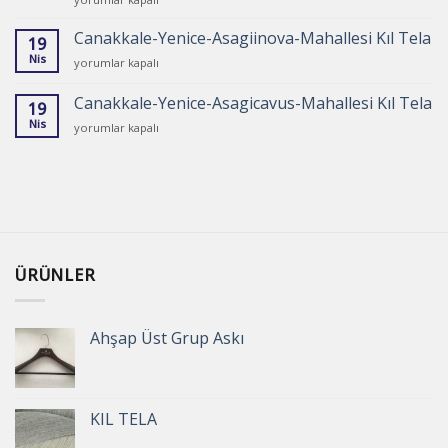
Yenice-
için
Asagikaraasik-
Canakkale-Yenice-Asagiinova-Mahallesi Kıl Tela
19
Mahallesi
Nis
Canakkale-
yorumlar kapalı
Kıl
Yenice-
Tela
Asagiinova-
Canakkale-Yenice-Asagicavus-Mahallesi Kıl Tela
için
19
Mahallesi
Nis
Canakkale-
yorumlar kapalı
Kıl
Yenice-
Tela
Asagicavus-
için
Mahallesi
Kıl
Tela
için
ÜRÜNLER
Ahşap Üst Grup Askı
KIL TELA