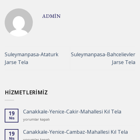
ADMIN
Suleymanpasa-Ataturk
Suleymanpasa-Bahcelievler
Jarse Tela
Jarse Tela
HIZMETLERIMIZ
Canakkale-Yenice-Cakir-Mahallesi Kıl Tela
19
Nis
Canakkale-
yorumlar kapalı
Yenice-
Cakir-
Canakkale-Yenice-Cambaz-Mahallesi Kıl Tela
19
Mahallesi
Nis
Canakkale-
yorumlar kapalı