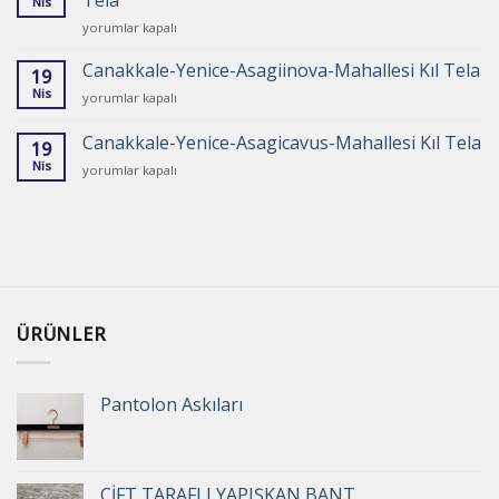
Tela
Nis
Kıl
Canakkale-
Tela
yorumlar kapalı
Yenice-
için
Asagikaraasik-
Canakkale-Yenice-Asagiinova-Mahallesi Kıl Tela
19
Mahallesi
Nis
Canakkale-
yorumlar kapalı
Kıl
Yenice-
Tela
Asagiinova-
Canakkale-Yenice-Asagicavus-Mahallesi Kıl Tela
için
19
Mahallesi
Nis
Canakkale-
yorumlar kapalı
Kıl
Yenice-
Tela
Asagicavus-
için
Mahallesi
Kıl
Tela
için
ÜRÜNLER
Pantolon Askıları
ÇİFT TARAFLI YAPIŞKAN BANT