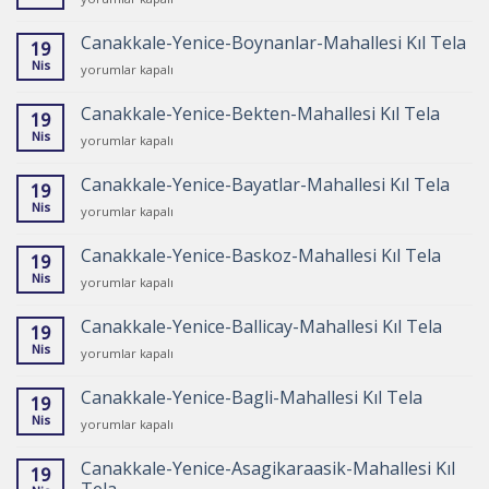
Kıl
Yenice-
Tela
Cambaz-
için
Canakkale-Yenice-Boynanlar-Mahallesi Kıl Tela
19
Mahallesi
Nis
Canakkale-
yorumlar kapalı
Kıl
Yenice-
Tela
Boynanlar-
için
Canakkale-Yenice-Bekten-Mahallesi Kıl Tela
19
Mahallesi
Nis
Canakkale-
yorumlar kapalı
Kıl
Yenice-
Tela
Bekten-
için
Canakkale-Yenice-Bayatlar-Mahallesi Kıl Tela
19
Mahallesi
Nis
Canakkale-
yorumlar kapalı
Kıl
Yenice-
Tela
Bayatlar-
için
Canakkale-Yenice-Baskoz-Mahallesi Kıl Tela
19
Mahallesi
Nis
Canakkale-
yorumlar kapalı
Kıl
Yenice-
Tela
Baskoz-
için
Canakkale-Yenice-Ballicay-Mahallesi Kıl Tela
19
Mahallesi
Nis
Canakkale-
yorumlar kapalı
Kıl
Yenice-
Tela
Ballicay-
için
Canakkale-Yenice-Bagli-Mahallesi Kıl Tela
19
Mahallesi
Nis
Canakkale-
yorumlar kapalı
Kıl
Yenice-
Tela
Bagli-
için
Canakkale-Yenice-Asagikaraasik-Mahallesi Kıl
19
Mahallesi