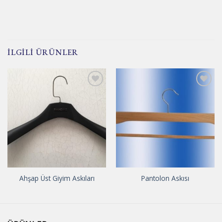
İLGILI ÜRÜNLER
İstek
İstek
Listeme
Listeme
Ekle
Ekle
Ahşap Üst Giyim Askıları
Pantolon Askısı