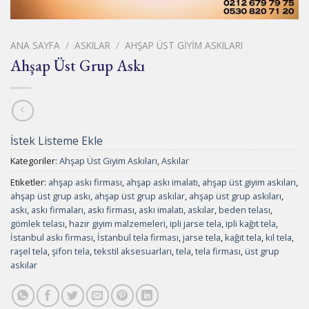
ANA SAYFA
/
ASKILAR
/
AHŞAP ÜST GIYIM ASKILARI
Ahşap Üst Grup Askı
İstek Listeme Ekle
Kategoriler:
Ahşap Üst Giyim Askıları
,
Askılar
Etiketler:
ahşap askı firması
,
ahşap askı imalatı
,
ahşap üst giyim askıları
,
ahşap üst grup askı
,
ahşap üst grup askılar
,
ahşap üst grup askıları
,
askı
,
askı firmaları
,
askı firması
,
askı imalatı
,
askılar
,
beden telası
,
gömlek telası
,
hazır giyim malzemeleri
,
ipli jarse tela
,
ipli kağıt tela
,
İstanbul askı firması
,
İstanbul tela firması
,
jarse tela
,
kağıt tela
,
kıl tela
,
raşel tela
,
şifon tela
,
tekstil aksesuarları
,
tela
,
tela firması
,
üst grup
askılar